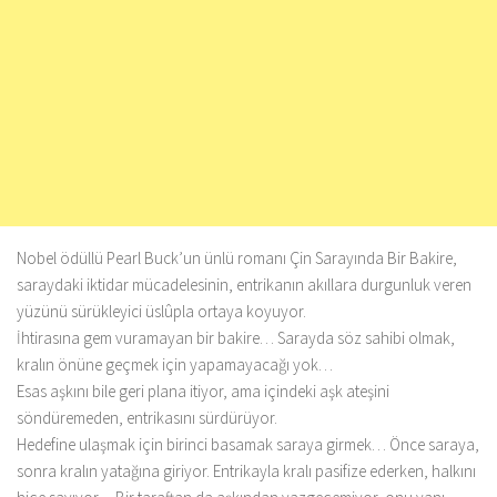
Nobel ödüllü Pearl Buck’un ünlü romanı Çin Sarayında Bir Bakire,
saraydaki iktidar mücadelesinin, entrikanın akıllara durgunluk veren
yüzünü sürükleyici üslûpla ortaya koyuyor.
İhtirasına gem vuramayan bir bakire… Sarayda söz sahibi olmak,
kralın önüne geçmek için yapamayacağı yok…
Esas aşkını bile geri plana itiyor, ama içindeki aşk ateşini
söndüremeden, entrikasını sürdürüyor.
Hedefine ulaşmak için birinci basamak saraya girmek… Önce saraya,
sonra kralın yatağına giriyor. Entrikayla kralı pasifize ederken, halkını