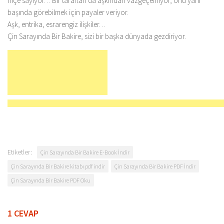
hiçe sayıyor… Bir taraftan da aşkından vazgeçemiyor, onu yanı
başında görebilmek için payaler veriyor.
Aşk, entrika, esrarengiz ilişkiler…
Çin Sarayında Bir Bakire, sizi bir başka dünyada gezdiriyor.
Etiketler:
Çin Sarayında Bir Bakire E-Book İndir
Çin Sarayında Bir Bakire kitabı pdf indir
Çin Sarayında Bir Bakire PDF İndir
Çin Sarayında Bir Bakire PDF Oku
1 CEVAP