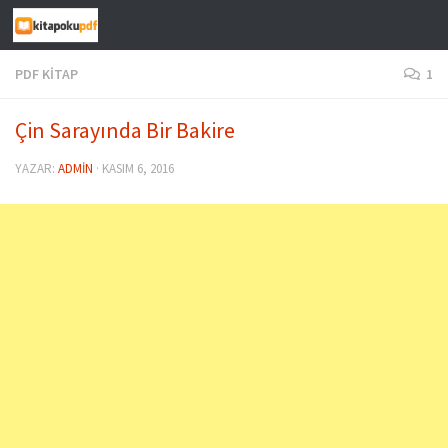
Skip to content
PDF KITAP
1
Çin Sarayında Bir Bakire
YAZAR:
ADMIN
·
KASIM 6, 2016