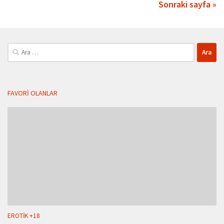
Sonraki sayfa »
Arama:
FAVORI OLANLAR
EROTIK +18