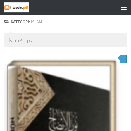
Skip to content
KATEGORI:
İSLAM
İslam Kitapları
0