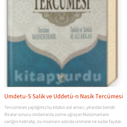
Umdetu-S Salik ve Uddetü-n Nasik Tercümesi
Tercümesini yaptığımız bu kitabın asıl amacı, yıllardan beridir
iftiralar sonucu zindanlarda zulme uğrayan Müslümanların
varlığını hatırlatıp, bu insanların aslında ümmete ne kadar faydalı