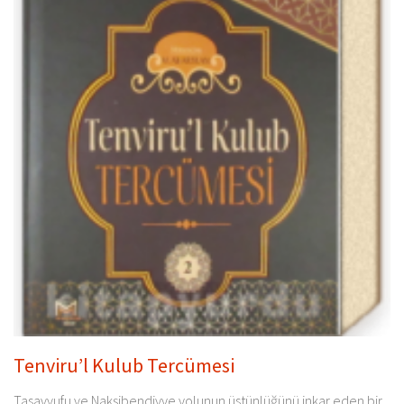
Tenviru’l Kulub Tercümesi
Tasavvufu ve Nakşibendiyye yolunun üstünlüğünü inkar eden bir