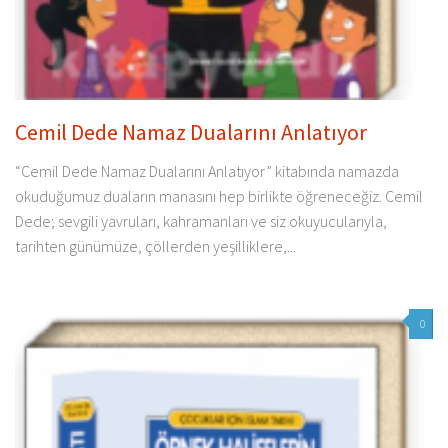
Cemil Dede Namaz Dualarını Anlatıyor
“Cemil Dede Namaz Dualarını Anlatıyor” kitabında namazda
okuduğumuz duaların manasını hep birlikte öğreneceğiz. Cemil
Dede; sevgili yavruları, kahramanları ve siz okuyucularıyla,
tarihten günümüze, çöllerden yeşilliklere,...
0