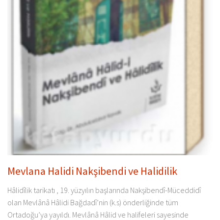
Mevlana Halidi Nakşibendi ve Halidilik
Hâlidîlik tarikatı , 19. yüzyılın başlarında Nakşibendî-Müceddidî
olan Mevlânâ Hâlidi Bağdadî’nin (k.s) önderliğinde tüm
Ortadoğu’ya yayıldı. Mevlânâ Hâlid ve halifeleri sayesinde