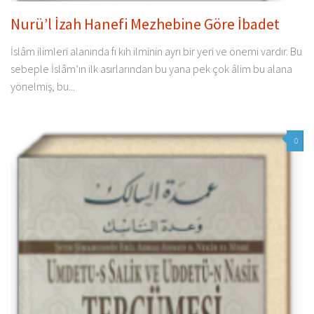
Nurü’l İzah Hanefi Mezhebine Göre İbadet
İslâm ilimleri alanında fı kıh ilminin ayrı bir yeri ve önemi vardır. Bu
sebeple İslâm’ın ilk asırlarından bu yana pek çok âlim bu alana
yönelmiş, bu...
0