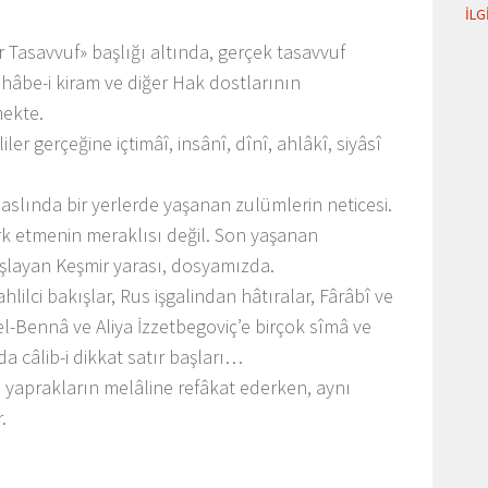
İLG
 Tasavvuf» başlığı altında, gerçek tasavvuf
sahâbe-i kiram ve diğer Hak dostlarının
mekte.
ler gerçeğine içtimâî, insânî, dînî, ahlâkî, siyâsî
 aslında bir yerlerde yaşanan zulümlerin neticesi.
rk etmenin meraklısı değil. Son yaşanan
şlayan Keşmir yarası, dosyamızda.
hlilci bakışlar, Rus işgalindan hâtıralar, Fârâbî ve
Bennâ ve Aliya İzzetbegoviç’e birçok sîmâ ve
a câlib-i dikkat satır başları…
n yaprakların melâline refâkat ederken, aynı
.