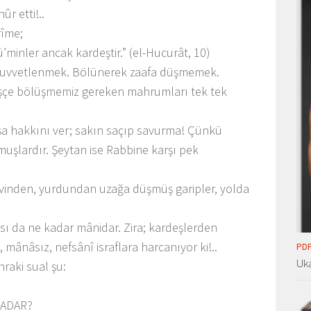
ûr etti!..
rîme;
ü’minler ancak kardeştir.” (el-Hucurât, 10)
 kuvvetlenmek. Bölünerek zaafa düşmemek.
deşçe bölüşmemiz gereken mahrumları tek tek
ışa hakkını ver; sakın saçıp savurma! Çünkü
muşlardır. Şeytan ise Rabbine karşı pek
i evinden, yurdundan uzağa düşmüş garipler, yolda
sı da ne kadar mânidar. Zira; kardeşlerden
mânâsız, nefsânî israflara harcanıyor ki!..
PDF
Uka
raki sual şu:
KADAR?