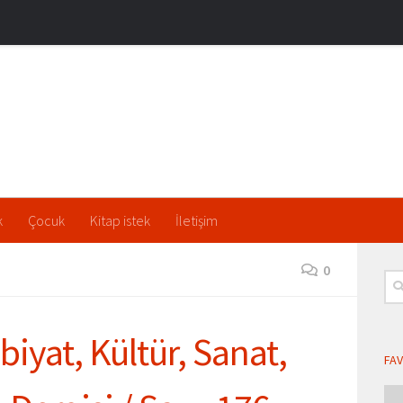
k
Çocuk
Kitap istek
İletişim
0
Ara
biyat, Kültür, Sanat,
FAV