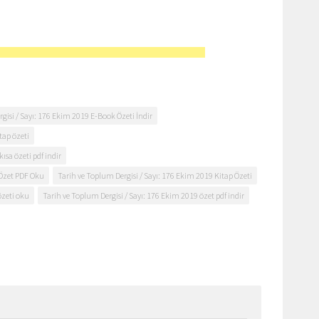
gisi / Sayı: 176 Ekim 2019 E-Book Özeti İndir
tap özeti
ısa özeti pdf indir
 Özet PDF Oku
Tarih ve Toplum Dergisi / Sayı: 176 Ekim 2019 Kitap Özeti
özeti oku
Tarih ve Toplum Dergisi / Sayı: 176 Ekim 2019 özet pdf indir