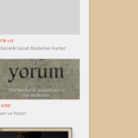
TIK +18
 Gecelik Günah Madeline Hunter
 KITAP
lam ve Yorum