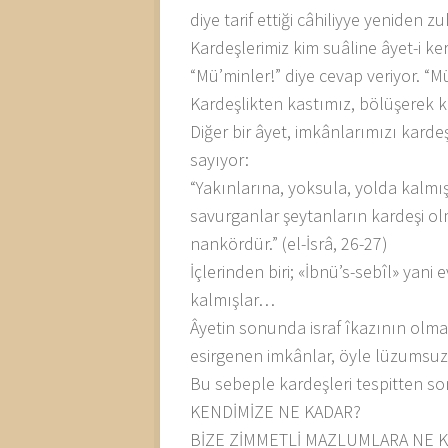
diye tarif ettiği câhiliyye yeniden zuh
Kardeşlerimiz kim suâline âyet-i ke
“Mü’minler!” diye cevap veriyor. “M
Kardeşlikten kastımız, bölüşerek
Diğer bir âyet, imkânlarımızı kar
sayıyor:
“Yakınlarına, yoksula, yolda kalm
savurganlar şeytanların kardeşi ol
nankördür.” (el-İsrâ, 26-27)
İçlerinden biri; «İbnü’s-sebîl» yan
kalmışlar…
Âyetin sonunda israf îkazının olma
esirgenen imkânlar, öyle lüzumsuz, 
Bu sebeple kardeşleri tespitten son
KENDİMİZE NE KADAR?
BİZE ZİMMETLİ MAZLUMLARA NE 