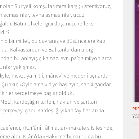
r olan Suriyeli komşularımıza karşı; «İstemiyoruz,
ân açmasınlar, levha asmasınlar, ucuz
aldı. Batılı ülkeler gibi düşünüp, refleks
dir?
ahip bir millet, bu davranış ve düşüncelere kapı
da, Kafkaslardan ve Balkanlardan aldığı
ından bu anlayış çıkamaz. Avrupa’da milyonlarca
unlar yakışmaz.
liyle, mevzuya millî, mânevî ve medenî açılardan
 Çünkü; «Öyle ama!» diye başlayıp, sanki gaddar
i fikirler serdetmeye başlar olduk!
Lİ; kardeşliğin türleri, hakları ve şartları
PDF
 çerçeveyi çizdi. Kardeşliği yıkan fay hatlarına
YG
endi, «Kur’ânî Tâlimatlar» makale silsilesinde;
leme aldı. İslâm’da «Hak» mefhumunu da bu