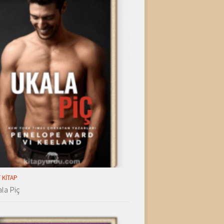
 KITAP
la Piç