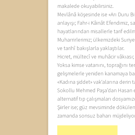
makalede okuyabilirsiniz.
Mevlânâ köşesinde ise «Arı Duru Bir
anlayışı; Fahr-i Kâinât Efendimiz, 
hayatlarından misallerle tarif edil
Muharrirlerimiz; ülkemizdeki Suriyeli
ve tarihî bakışlarla yaklaştılar.
Hicret, mültecî ve muhâcir vâkıası;
Yoksa kimse vatanını, toprağını te
gelişmelerle yeniden kanamaya ba
«Kadına şiddet» vak‘alarına derin ta
Sokollu Mehmed Paşa’dan Hasan el-
alternatif tıp çalışmaları dosyamızd
Şiirler ise; güz mevsiminde döküle
zamanda sonsuz baharı müjdeliyor