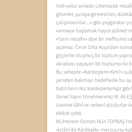
Yedi-sekiz senedir ülkemizde misafi
gitsinler, şuraya girmesinler, dükk
çalışmasınlar…» gibi yaygaralar çoğ
vermeye başlamak hayra alâmet mi
«Tanrı misafiri» diye bir mefhuma s
açamaz. Önce Orta Asya’dan sonra 
göçlerle oluşmuş bir toplum yapıs
akrabası yaşayan bir topluma da b
Bu sebeple «Kardeşlerin Kim?» suâ
yeniden bakmayı hedefledik bu ay.
batılıların ikiz kardeşleriymişiz gib
Genel Yayın Yönetmenimiz M. Ali EŞME
üzerine ilâhî ve nebevî düsturlar ile
dikkat çekti.
Muhterem Osman Nûri TOPBAŞ Hocaef
«İslâm’da Kardeşlik» mevzuunu ka