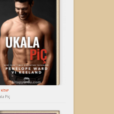
 KITAP
la Piç