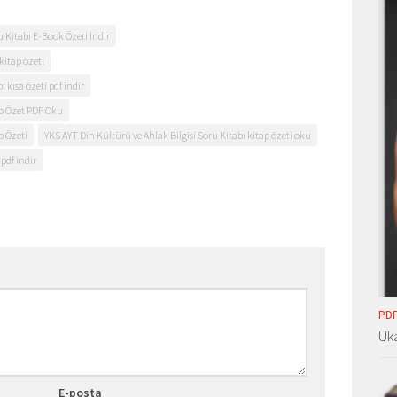
u Kitabı E-Book Özeti İndir
kitap özeti
 kısa özeti pdf indir
ap Özet PDF Oku
p Özeti
YKS AYT Din Kültürü ve Ahlak Bilgisi Soru Kitabı kitap özeti oku
pdf indir
PDF
Uka
E-posta