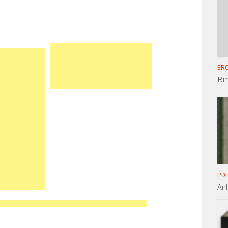
ERO
Bir
PDF
An