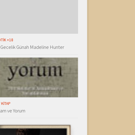
TIK +18
 Gecelik Günah Madeline Hunter
 KITAP
lam ve Yorum