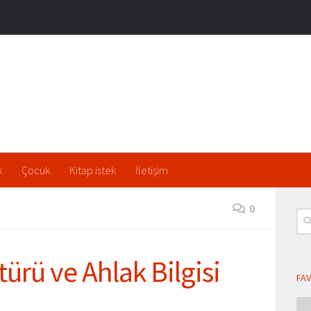
k
Çocuk
Kitap istek
İletişim
0
Ara
ürü ve Ahlak Bilgisi
FAV