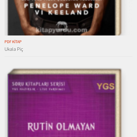
PDF KITAP
Ukala Piç