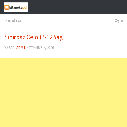
Skip to content
PDF KITAP
0
Sihirbaz Celo (7-12 Yaş)
YAZAR:
ADMIN
·
TEMMUZ 4, 2026