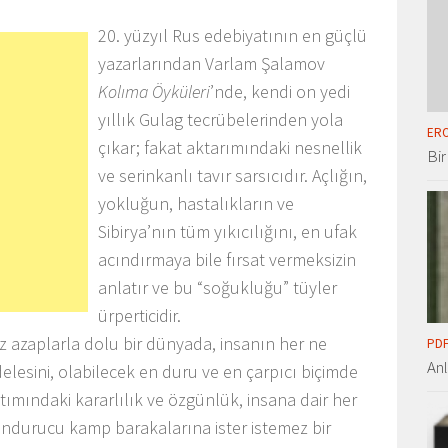
20. yüzyıl Rus edebiyatının en güçlü
yazarlarından Varlam Şalamov
Kolıma Öyküleri
’nde, kendi on yedi
yıllık Gulag tecrübelerinden yola
ERO
çıkar; fakat aktarımındaki nesnellik
Bir
ve serinkanlı tavır sarsıcıdır. Açlığın,
yokluğun, hastalıkların ve
Sibirya’nın tüm yıkıcılığını, en ufak
acındırmaya bile fırsat vermeksizin
anlatır ve bu “soğukluğu” tüyler
ürperticidir.
z azaplarla dolu bir dünyada, insanın her ne
PDF
An
lesini, olabilecek en duru ve en çarpıcı biçimde
tımındaki kararlılık ve özgünlük, insana dair her
ondurucu kamp barakalarına ister istemez bir