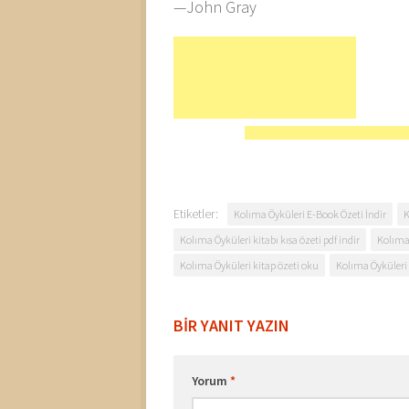
—John Gray
Etiketler:
Kolıma Öyküleri E-Book Özeti İndir
K
Kolıma Öyküleri kitabı kısa özeti pdf indir
Kolıma
Kolıma Öyküleri kitap özeti oku
Kolıma Öyküleri 
BIR YANIT YAZIN
Yorum
*