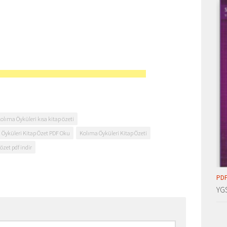
olıma Öyküleri kısa kitap özeti
 Öyküleri Kitap Özet PDF Oku
Kolıma Öyküleri Kitap Özeti
özet pdf indir
PDF
YG