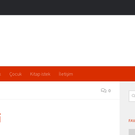
k
Çocuk
Kitap istek
İletişim
0
Ara
i
FAV