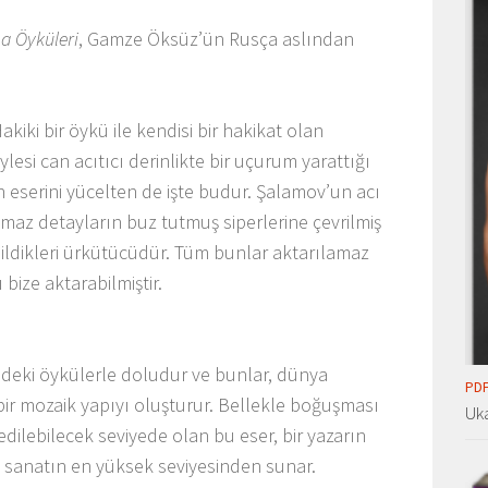
a Öyküleri
, Gamze Öksüz’ün Rusça aslından
akiki bir öykü ile kendisi bir hakikat olan
si can acıtıcı derinlikte bir uçurum yarattığı
 eserini yücelten de işte budur. Şalamov’un acı
ılmaz detayların buz tutmuş siperlerine çevrilmiş
ildikleri ürkütücüdür. Tüm bunlar aktarılamaz
bize aktarabilmiştir.
ndeki öykülerle doludur ve bunlar, dünya
PDF
ir mozaik yapıyı oluşturur. Bellekle boğuşması
Uka
dilebilecek seviyede olan bu eser, bir yazarın
u sanatın en yüksek seviyesinden sunar.