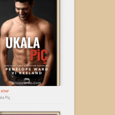
 KITAP
la Piç