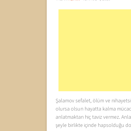
Şalamov sefalet, ölüm ve nihayetsi
olursa olsun hayatta kalma mücade
anlatmaktan hiç taviz vermez. Anla
şeyle birlikte içinde hapsolduğu d