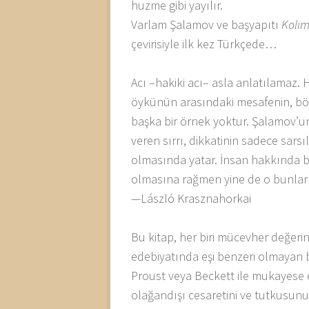
huzme gibi yayılır.
Varlam Şalamov ve başyapıtı
Kolım
çevirisiyle ilk kez Türkçede…
Acı –hakiki acı– asla anlatılamaz. H
öykünün arasındaki mesafenin, böyle
başka bir örnek yoktur. Şalamov’un
veren sırrı, dikkatinin sadece sars
olmasında yatar. İnsan hakkında b
olmasına rağmen yine de o bunları 
—László Krasznahorkai
Bu kitap, her biri mücevher değeri
edebiyatında eşi benzeri olmayan b
Proust veya Beckett ile mukayese e
olağandışı cesaretini ve tutkusun