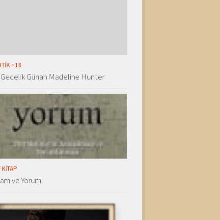
TIK +18
 Gecelik Günah Madeline Hunter
 KITAP
lam ve Yorum