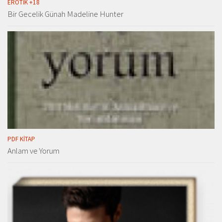
EROTIK +18
Bir Gecelik Günah Madeline Hunter
PDF KITAP
Anlam ve Yorum