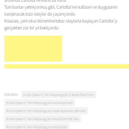
arasında Carlotta ve Manu da vardı.
Tüm bunlar yetmiyormuş gibi, Carlotta’nın kafasını ve duygularını
karıştıracak bazı olaylar da yaşanıyordu.
Kısacası, yeni okul dönemine tatsız olaylarla başlayan Carlotta’yı
gerçekten zor bir yıl bekliyordu.
Etiketler:
Kızlar Çetesi 5 / Yeni Başlangıçlar E-Book Özeti İndir
Kızlar Çetesi 5 / Yeni Başlangıçlar kısa kitap özeti
Kızlar Çetesi 5 / Yeni Başlangıçlar kitabı kısa özeti pdf indir
Kızlar Çetesi 5 / Yeni Başlangıçlar Kitap Özet PDF Oku
Kızlar Çetesi 5 / Yeni Başlangıçlar Kitap Özeti