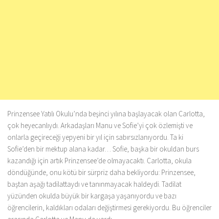
Prinzensee Yatılı Okulu’nda beşinci yılına başlayacak olan Carlotta,
çok heyecanlıydı. Arkadaşları Manu ve Sofie’yi çok özlemişti ve
onlarla geçireceği yepyeni bir yıl için sabırsızlanıyordu. Ta ki
Sofie’den bir mektup alana kadar… Sofie, başka bir okuldan burs
kazandığı için artık Prinzensee’de olmayacaktı. Carlotta, okula
döndüğünde, onu kötü bir sürpriz daha bekliyordu: Prinzensee,
baştan aşağı tadilattaydı ve tanınmayacak haldeydi. Tadilat
yüzünden okulda büyük bir kargaşa yaşanıyordu ve bazı
öğrencilerin, kaldıkları odaları değiştirmesi gerekiyordu. Bu öğrenciler