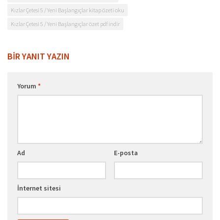
Kızlar Çetesi 5 / Yeni Başlangıçlar kitap özeti oku
Kızlar Çetesi 5 / Yeni Başlangıçlar özet pdf indir
BIR YANIT YAZIN
Yorum
*
Ad
E-posta
İnternet sitesi