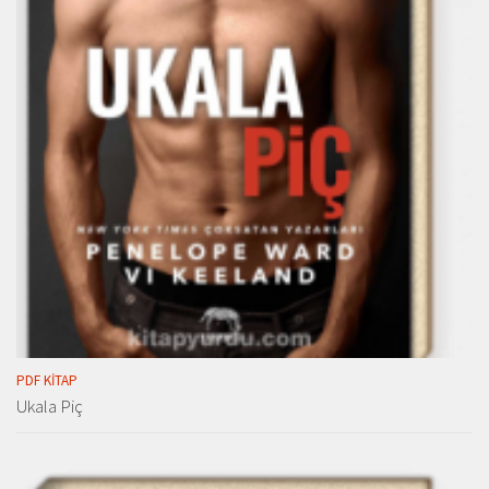
PDF KITAP
Ukala Piç