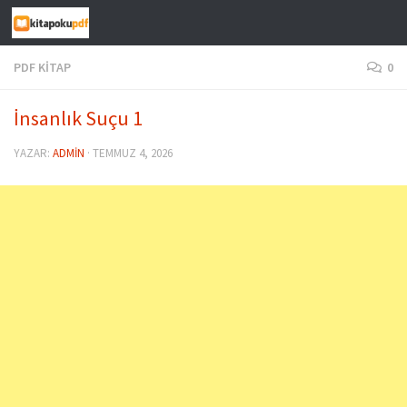
Skip to content
PDF KITAP
0
İnsanlık Suçu 1
YAZAR:
ADMIN
·
TEMMUZ 4, 2026