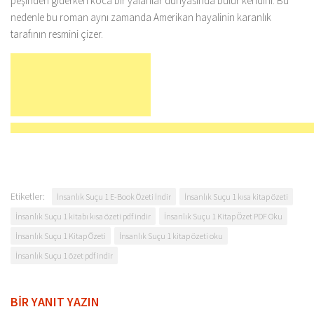
peşinden giderken koca bir yalanlar dünyasında bulur kendini. Bu
nedenle bu roman aynı zamanda Amerikan hayalinin karanlık
tarafının resmini çizer.
Etiketler:
İnsanlık Suçu 1 E-Book Özeti İndir
İnsanlık Suçu 1 kısa kitap özeti
İnsanlık Suçu 1 kitabı kısa özeti pdf indir
İnsanlık Suçu 1 Kitap Özet PDF Oku
İnsanlık Suçu 1 Kitap Özeti
İnsanlık Suçu 1 kitap özeti oku
İnsanlık Suçu 1 özet pdf indir
BIR YANIT YAZIN