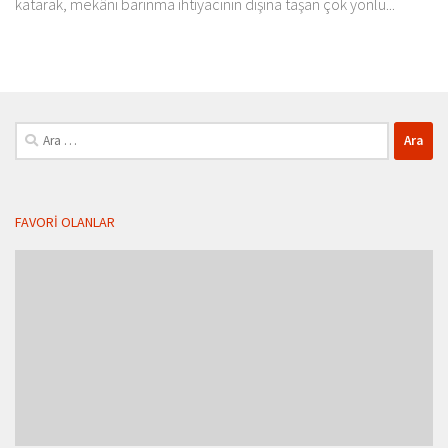
katarak, mekânı barınma ihtiyacının dışına taşan çok yönlü...
Arama:
FAVORI OLANLAR