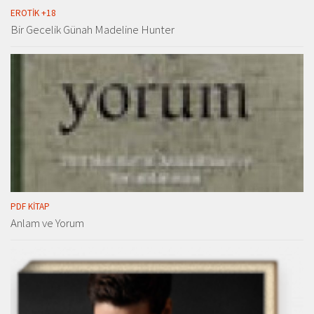
EROTIK +18
Bir Gecelik Günah Madeline Hunter
PDF KITAP
Anlam ve Yorum