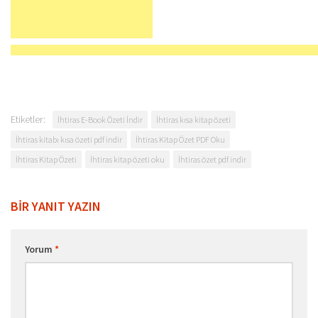
Etiketler:
İhtiras E-Book Özeti İndir
İhtiras kısa kitap özeti
İhtiras kitabı kısa özeti pdf indir
İhtiras Kitap Özet PDF Oku
İhtiras Kitap Özeti
İhtiras kitap özeti oku
İhtiras özet pdf indir
BIR YANIT YAZIN
Yorum
*