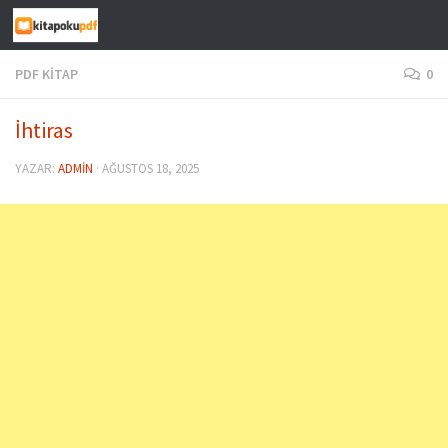
Skip to content
PDF KITAP
0
İhtiras
YAZAR:
ADMIN
·
AĞUSTOS 18, 2025