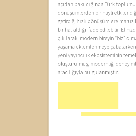
açıdan bakıldığında Türk toplumun
dönüşümlerden bir hayli etkilendiği,
getirdiği hızlı dönüşümlere maruz
bir hal aldığı ifade edilebilir. Eli
çıkılarak, modern bireyin “biz” o
yaşama eklemlenmeye çabalarken ne t
yeni yayıncılık ekosisteminin temel 
oluşturulmuş, modernliği deneyimle
aracılığıyla bulgulanmıştır.