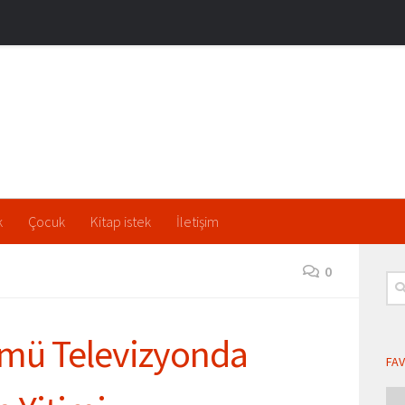
k
Çocuk
Kitap istek
İletişim
0
Ara
ümü
Televizyonda
FAV