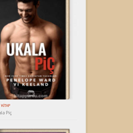
 KITAP
la Piç