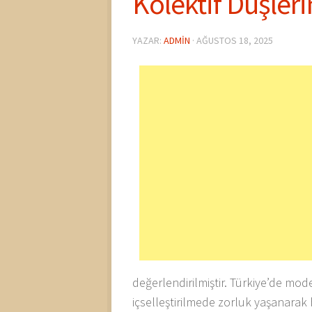
Kolektif Düşleri
YAZAR:
ADMIN
·
AĞUSTOS 18, 2025
değerlendirilmiştir. Türkiye’de mod
içselleştirilmede zorluk yaşanarak 