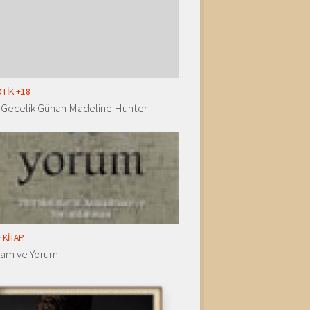
TIK +18
 Gecelik Günah Madeline Hunter
 KITAP
lam ve Yorum