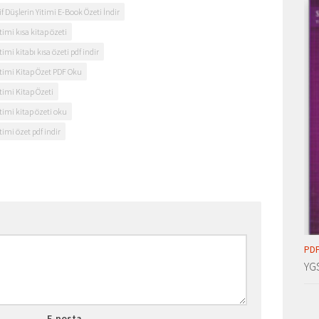
Düşlerin Yitimi E-Book Özeti İndir
imi kısa kitap özeti
mi kitabı kısa özeti pdf indir
timi Kitap Özet PDF Oku
timi Kitap Özeti
imi kitap özeti oku
imi özet pdf indir
PDF
YG
E-posta