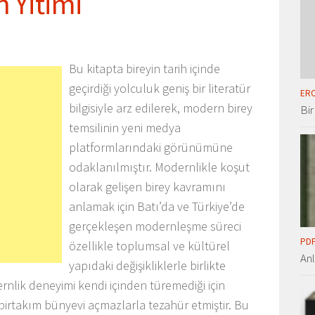
n Yitimi
Bu kitapta bireyin tarih içinde
geçirdiği yolculuk geniş bir literatür
ERO
bilgisiyle arz edilerek, modern birey
Bir
temsilinin yeni medya
platformlarındaki görünümüne
odaklanılmıştır. Modernlikle koşut
olarak gelişen birey kavramını
anlamak için Batı’da ve Türkiye’de
gerçekleşen modernleşme süreci
PDF
özellikle toplumsal ve kültürel
An
yapıdaki değişikliklerle birlikte
ernlik deneyimi kendi içinden türemediği için
birtakım bünyevi açmazlarla tezahür etmiştir. Bu