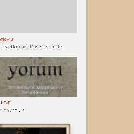
TIK +18
 Gecelik Günah Madeline Hunter
 KITAP
lam ve Yorum