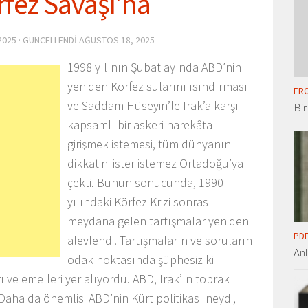
fez Savaşı’na
2025
· GÜNCELLENDI
AĞUSTOS 18, 2025
1998 yılının Şubat ayında ABD’nin
yeniden Körfez sularını ısındırması
ERO
ve Saddam Hüseyin’le Irak’a karşı
Bir
kapsamlı bir askeri harekâta
girişmek istemesi, tüm dünyanın
dikkatini ister istemez Ortadoğu’ya
çekti. Bunun sonucunda, 1990
yılındaki Körfez Krizi sonrası
meydana gelen tartışmalar yeniden
PDF
alevlendi. Tartışmaların ve soruların
An
odak noktasında şüphesiz ki
ı ve emelleri yer alıyordu. ABD, Irak’ın toprak
ha da önemlisi ABD’nin Kürt politikası neydi,