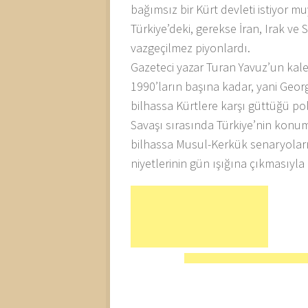
bağımsız bir Kürt devleti istiyor mu
Türkiye’deki, gerekse İran, Irak ve
vazgeçilmez piyonlardı.
Gazeteci yazar Turan Yavuz’un kale
1990’ların başına kadar, yani Geo
bilhassa Kürtlere karşı güttüğü pol
Savaşı sırasında Türkiye’nin kon
bilhassa Musul-Kerkük senaryoları v
niyetlerinin gün ışığına çıkmasıyla i