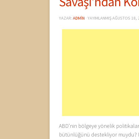
Savaşı’ndan Kör
YAZAR:
ADMIN
· YAYIMLANMIŞ
AĞUSTOS 18, 
ABD’nin bölgeye yönelik politikalar
bütünlüğünü destekliyor muydu? Da