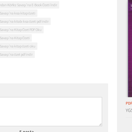
ndan Körfez Savaşı’na E-Book Özeti İndir
avaşı’na kısa kitap özeti
vaşı’na kitabı kısa özeti pdf indir
 Savaşı’na Kitap Özet PDF Oku
Savaşı’na Kitap Özeti
Savaşı’na kitap özeti oku
avaşı’na özet pdf indir
PDF
YG
E-posta