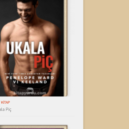
 KITAP
la Piç