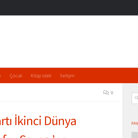
k
Çocuk
Kitap istek
İletişim
0
Ara
rtı
İkinci Dünya
FAV