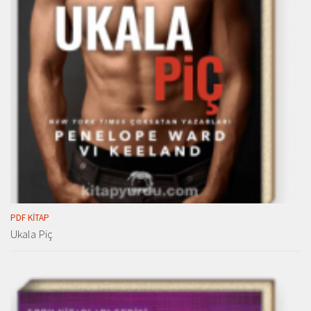
PDF KITAP
Ukala Piç