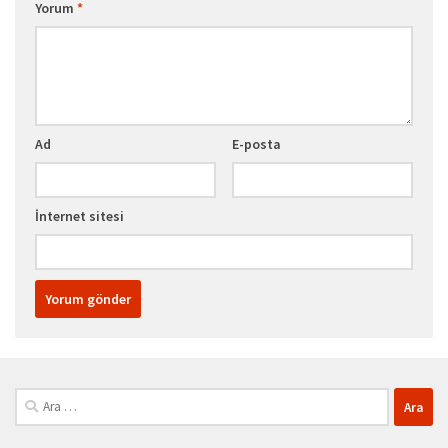
Yorum
*
Ad
E-posta
İnternet sitesi
Arama: