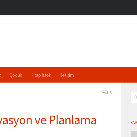
k
Çocuk
Kitap istek
İletişim
0
Ara
vasyon ve Planlama
FAV