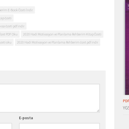
erim E-Book Özeti İndir
ap özeti
sa özeti pdf indir
Özet PDF Oku
2020 Hadi Motivasyon ve Planlama Rehberim Kitap Özeti
zeti oku
2020 Hadi Motivasyon ve Planlama Rehberim özet pdf indir
PDF
YG
E-posta