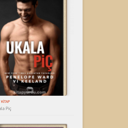
 KITAP
la Piç