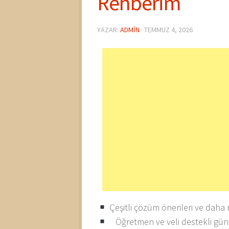
Rehberim
YAZAR:
ADMIN
·
TEMMUZ 4, 2026
Çeşitli çözüm önerileri ve daha
Öğretmen ve veli destekli günlük