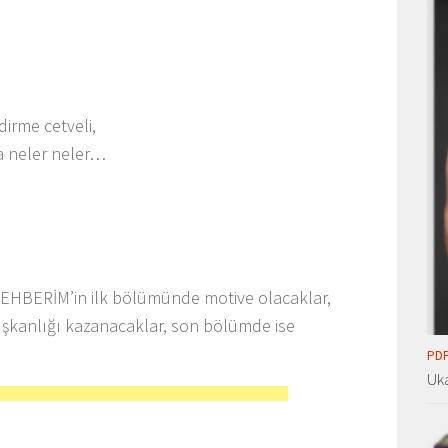
irme cetveli,
a neler neler…
BERİM’in ilk bölümünde motive olacaklar,
ışkanlığı kazanacaklar, son bölümde ise
PDF
Uka