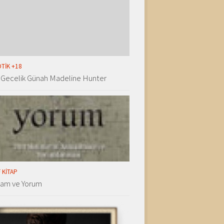
TIK +18
 Gecelik Günah Madeline Hunter
 KITAP
lam ve Yorum