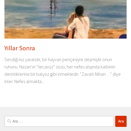
Yıllar Sonra
Sevdiği kız yaralıdır, bir hayvan pençesiyle deşmiştir onun
ruhunu. Nazan’ın “tecavüz” sözü, her nefes alışında kalbinin
derinliklerine bir balyoz gibi inmektedir. “Zavallı Nihan…” diye
inler. Nefes almakta...
Arama: