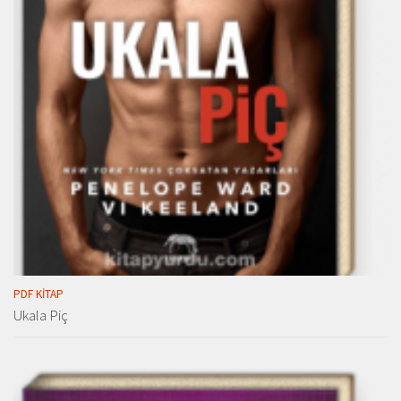
PDF KITAP
Ukala Piç