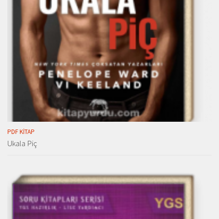
PDF KITAP
Ukala Piç