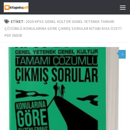
Skip to content
ETIKET:
2020 KPSS GENEL KÜLTÜR GENEL YETENEK TAMAMI
ÇÖZÜMLÜ KONULARINA GÖRE ÇIKMIŞ SORULAR KITABI KISA ÖZETI
PDF INDIR
0