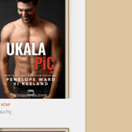
 KITAP
la Piç