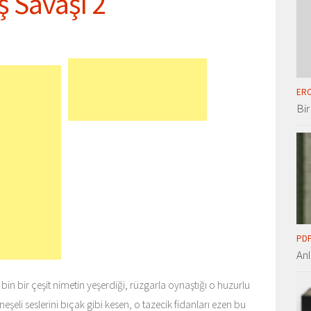
ş Savaşı 2
ERO
Bir
PDF
An
in bir çeşit nimetin yeşerdiği, rüzgarla oynaştığı o huzurlu
eli seslerini bıçak gibi kesen, o tazecik fidanları ezen bu