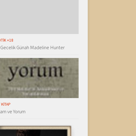
TIK +18
 Gecelik Günah Madeline Hunter
 KITAP
lam ve Yorum