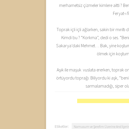
merhametsiz çizmeler kimlere aitti ? Be
Feryat-ı
Toprak içli içli ağlarken, sakin bir mırıl
Kimdi bu ? “Korkma”, dedi o ses. “Be
Sakarya’daki Mehmet… Bak, yine koştum s
ölmek için koştum 
Aşık ile maşuk vuslata ererken, toprak o
örtüyordu toprağı. Biliyordu ki aşk, “be
sarmalamadığı, siper olam
Etiketler:
Namusum ve Şerefim Üzerine And İçerim 