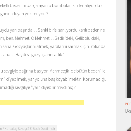
reketli bedenini parçalayan o bombaları kimler atıyordu ?
 figanını duyan yok muydu ?
tı duydu yanıbaşında… Sanki birisi sarılıyordu kanlı bedenine.
nim, ben. Mehmet. O Mehmet… Bedir’deki, Gelibolu’daki,
ana. Gözyaşlarını silmek, yaralarını sarmak için. Yolunda
sana… Haydi sil gözyaşlarını artık.”
nu sevgiyle bağrına basıyor, Mehmetçik de bütün bedeni ile
nim” diyebilmek, yar yoluna baş koyabilmektir. Korumadığı,
adığı sevgiliye “yar” diyebilir miydi hiç ?
PDF
Uka
/ Kurtuluş Savaşı 2 E-Book Özeti İndir