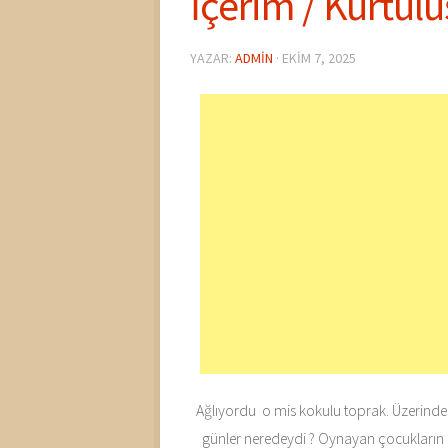
İçerim / Kurtulu
YAZAR:
ADMIN
·
EKIM 7, 2025
Ağlıyordu o mis kokulu toprak. Üzerinde b
günler neredeydi ? Oynayan çocukların neş