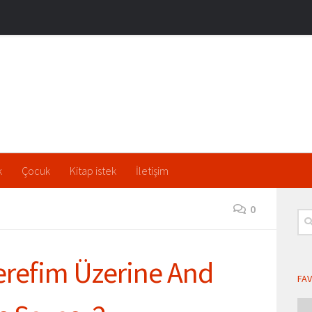
k
Çocuk
Kitap istek
İletişim
0
Ara
refim Üzerine And
FAV