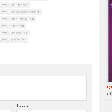
avaşı 2 kısa kitap özeti
aşı 2 kitabı kısa özeti pdf indir
Savaşı 2 Kitap Özet PDF Oku
avaşı 2 Kitap Özeti
avaşı 2 kitap özeti oku
avaşı 2 özet pdf indir
PDF
YG
E-posta