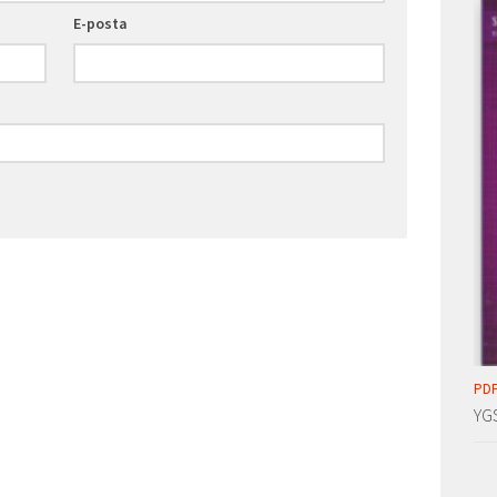
E-posta
PDF
YG