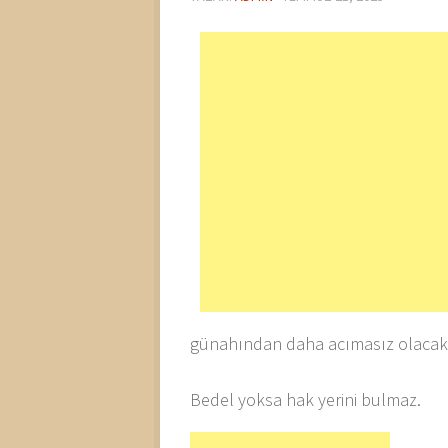
günahından daha acımasız olacakt
Bedel yoksa hak yerini bulmaz.