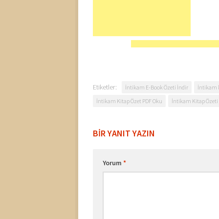
Etiketler:
İntikam E-Book Özeti İndir
İntikam k
İntikam Kitap Özet PDF Oku
İntikam Kitap Özeti
BIR YANIT YAZIN
Yorum
*