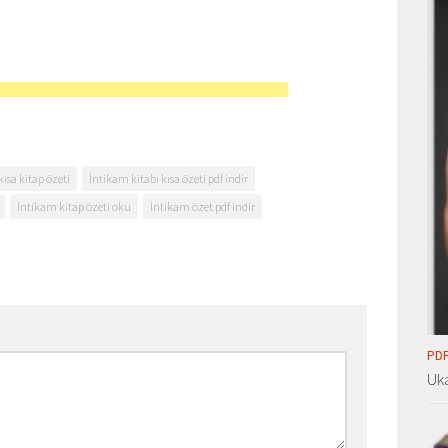
ısa kitap özeti
İntikam kitabı kısa özeti pdf indir
İntikam kitap özeti oku
İntikam özet pdf indir
PDF
Uka