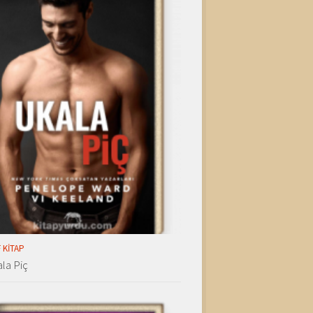
 KITAP
la Piç