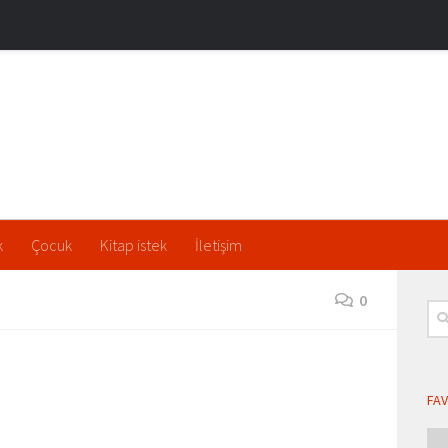
k
Çocuk
Kitap istek
İletişim
0
Ara
FAV