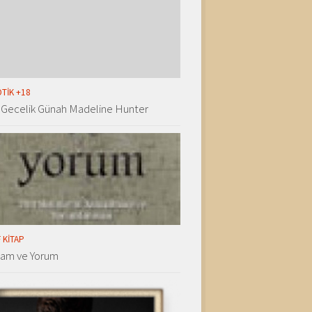
TIK +18
 Gecelik Günah Madeline Hunter
 KITAP
lam ve Yorum