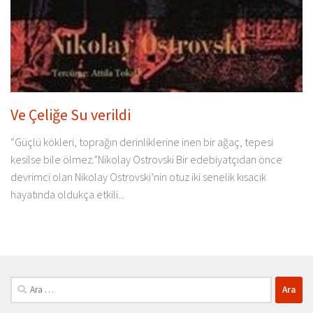
Ve Çeliğe Su verildi
“Güçlü kökleri, toprağın derinliklerine inen bir ağaç, tepesi
kesilse bile ölmez.”Nikolay Ostrovski Bir edebiyatçıdan önce
devrimci olan Nikolay Ostrovski’nin otuz iki senelik kısacık
hayatında oldukça etkili...
Arama: