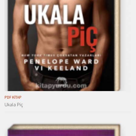
PDF KITAP
Ukala Piç