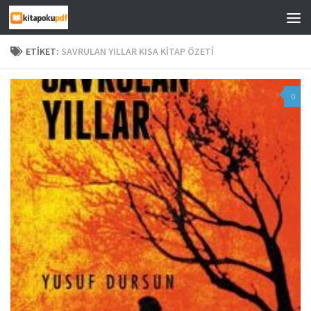
Skip to content
ETIKET:
SAVRULAN YILLAR KISA KITAP ÖZETI
0