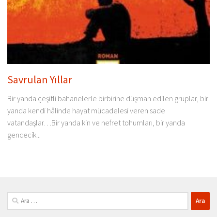
Savrulan Yıllar
Bir yanda çeşitli bahanelerle birbirine düşman edilen gruplar, bir
yanda kendi hâlinde hayat mücadelesi veren sade
vatandaşlar…Bir yanda kin ve nefret tohumları, bir yanda
gencecik...
Arama: