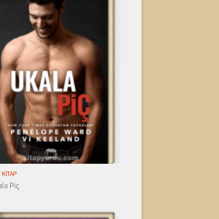
 KITAP
la Piç