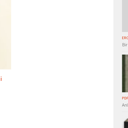
ERO
Bir
i
PDF
An