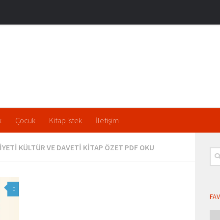
k
Çocuk
Kitap istek
İletişim
YETI KÜLTÜR VE DAVETI KITAP ÖZET PDF OKU
Ara
0
FAV