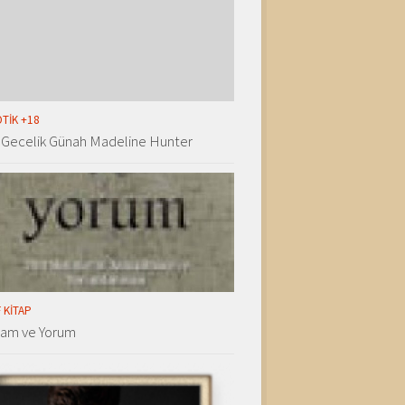
TIK +18
 Gecelik Günah Madeline Hunter
 KITAP
lam ve Yorum