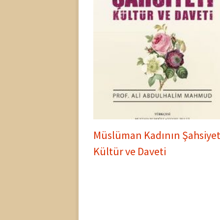
Müslüman Kadının Şahsiyet
Kültür ve Daveti