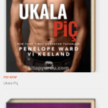
PDF KITAP
Ukala Piç